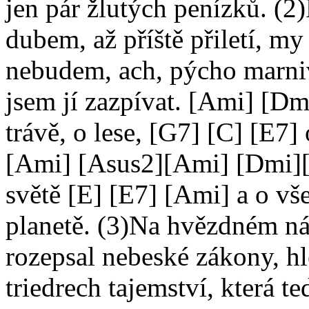
jen pár žlutých penízků. (2
dubem, až příště přiletí, m
nebudem, ach, pýcho marniv
jsem jí zazpívat. [Ami] [D
trávě, o lese, [G7] [C] [E7] 
[Ami] [Asus2][Ami] [Dmi][D
světě [E] [E7] [Ami] a o vše
planetě. (3)Na hvězdném ná
rozepsal nebeské zákony, hl
triedrech tajemství, která t