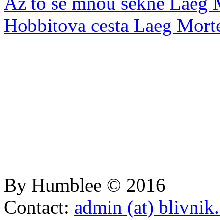
Až to se mnou sekne
Laeg 
Hobbitova cesta
Laeg Mort
By Humblee © 2016
Contact:
admin (at) blivnik