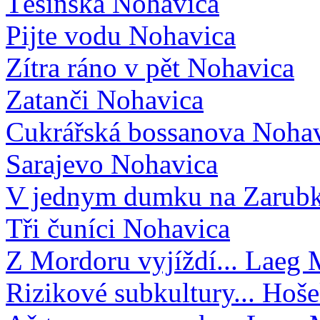
Těšínská
Nohavica
Pijte vodu
Nohavica
Zítra ráno v pět
Nohavica
Zatanči
Nohavica
Cukrářská bossanova
Nohav
Sarajevo
Nohavica
V jednym dumku na Zarub
Tři čuníci
Nohavica
Z Mordoru vyjíždí...
Laeg 
Rizikové subkultury...
Hoše