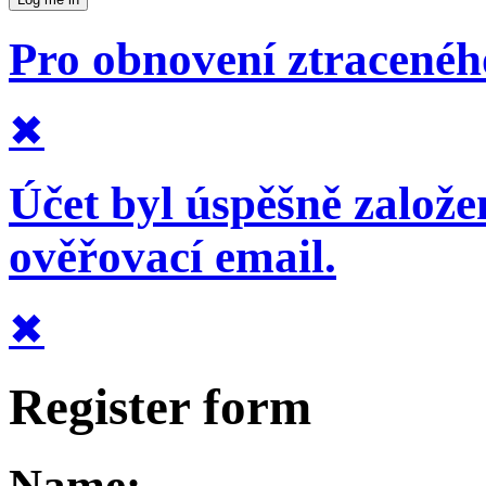
Pro obnovení ztraceného
✖
Účet byl úspěšně založe
ověřovací email.
✖
Register form
Name: