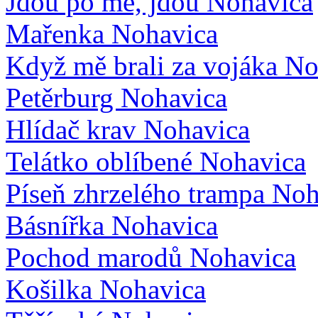
Jdou po mě, jdou
Nohavica
Mařenka
Nohavica
Když mě brali za vojáka
No
Petěrburg
Nohavica
Hlídač krav
Nohavica
Telátko oblíbené
Nohavica
Píseň zhrzelého trampa
Noh
Básnířka
Nohavica
Pochod marodů
Nohavica
Košilka
Nohavica