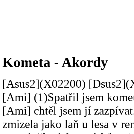
Kometa - Akordy
[Asus2](X02200) [Dsus2](
[Ami] (1)Spatřil jsem komet
[Ami] chtěl jsem jí zazpíva
zmizela jako laň u lesa v r