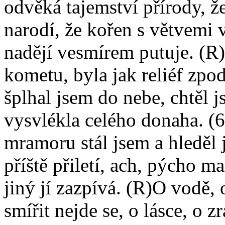
odvěká tajemství přírody, ž
narodí, že kořen s větvemi 
nadějí vesmírem putuje. (R)N
kometu, byla jak reliéf zpo
šplhal jsem do nebe, chtěl 
vysvlékla celého donaha. (6
mramoru stál jsem a hleděl 
příště přiletí, ach, pýcho 
jiný jí zazpívá. (R)O vodě, o
smířit nejde se, o lásce, o z