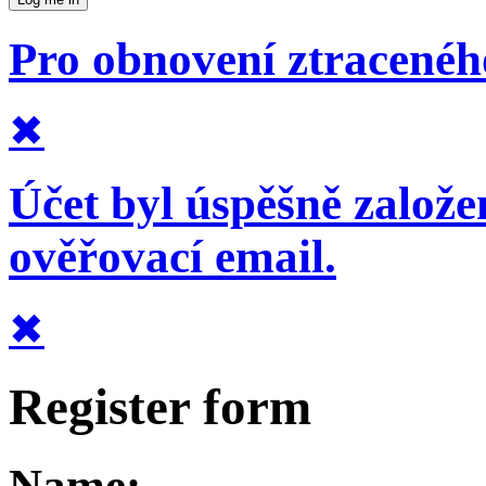
Pro obnovení ztraceného
✖
Účet byl úspěšně založe
ověřovací email.
✖
Register form
Name: